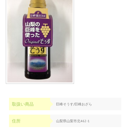
取扱い商品
巨峰そうす/巨峰おざら
住所
山梨県山梨市北462-1