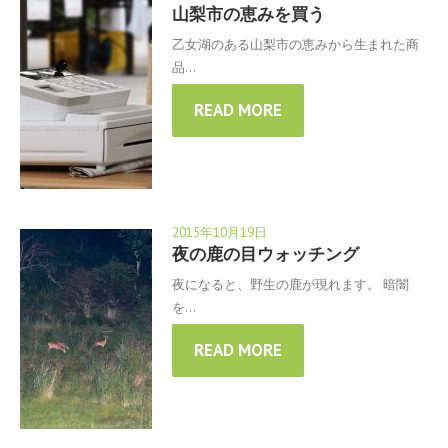
山梨市の恵みを買う
乙女湖のある山梨市の恵みから生まれた商
品…
READ MORE
2015年10月19日
夜の鹿の目ウォッチング
夜になると、野生の鹿が現れます。 暗闇
を…
READ MORE